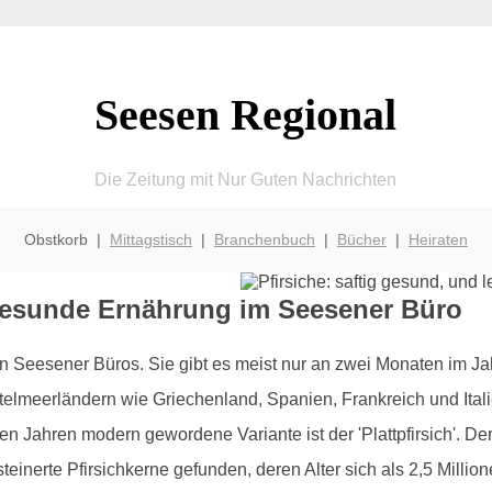
Seesen Regional
Die Zeitung mit Nur Guten Nachrichten
Obstkorb |
Mittagstisch
|
Branchenbuch
|
Bücher
|
Heiraten
r gesunde Ernährung im Seesener Büro
in Seesener Büros. Sie gibt es meist nur an zwei Monaten im Jah
elmeerländern wie Griechenland, Spanien, Frankreich und Italien
n Jahren modern gewordene Variante ist der 'Plattpfirsich'. Der Pf
inerte Pfirsichkerne gefunden, deren Alter sich als 2,5 Millione