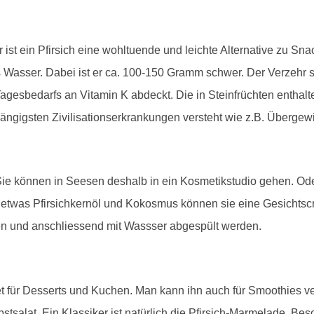
st ein Pfirsich eine wohltuende und leichte Alternative zu Snac
s Wasser. Dabei ist er ca. 100-150 Gramm schwer. Der Verzehr sc
gesbedarfs an Vitamin K abdeckt. Die in Steinfrüchten entha
ngigsten Zivilisationserkrankungen versteht wie z.B. Übergewi
 Sie können in Seesen deshalb in ein Kosmetikstudio gehen. Od
h, etwas Pfirsichkernöl und Kokosmus können sie eine Gesichtsc
en und anschliessend mit Wassser abgespült werden.
net für Desserts und Kuchen. Man kann ihn auch für Smoothies 
Obstsalat. Ein Klassiker ist natürlich die Pfirsich-Marmelade. B